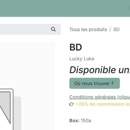
 tarifs
Réserver un box
Dépôt à la pièce
Inventaire
Tous les produits
BD
BD
Lucky Luke
Disponible u
Où nous trouver ?
Conditions générales (cliqu
+25% de commission su
Box:
150a