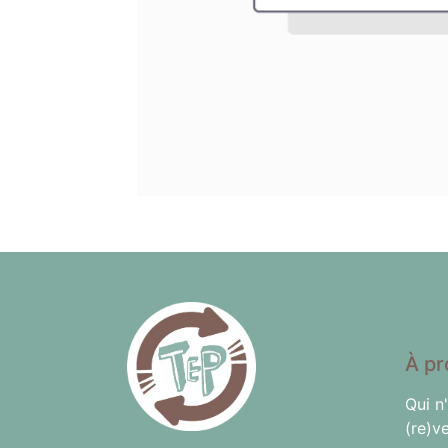
À pr
Qui n
(re)v