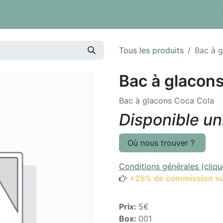
 tarifs
Réserver un box
Dépôt à la pièce
Inventaire
Tous les produits
Bac à 
Bac à glacon
Bac à glacons Coca Cola
Disponible u
Où nous trouver ?
Conditions générales (cliqu
+25% de commission su
Prix:
5€
Box:
001