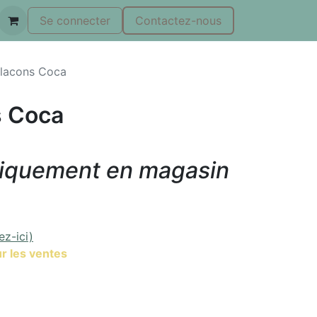
Se connecter
Contactez-nous
glacons Coca
s Coca
niquement en magasin
ez-ici)
r les ventes