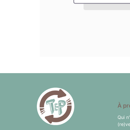
À pr
Qui n
(re)v