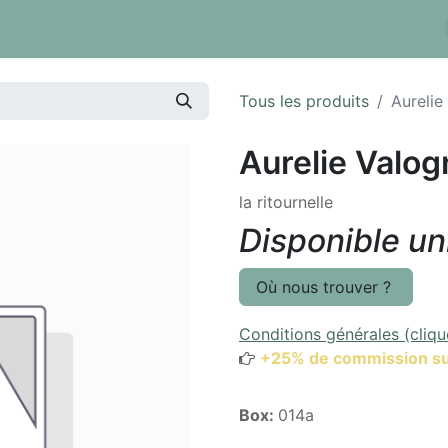
 tarifs
Réserver un box
Dépôt à la pièce
Inventaire
Tous les produits
Aurelie
Aurelie Valo
la ritournelle
Disponible u
Où nous trouver ?
Conditions générales (cliqu
+25% de commission su
Box:
014a