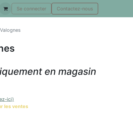
Se connecter
Contactez-nous
 Valognes
gnes
niquement en magasin
ez-ici)
r les ventes