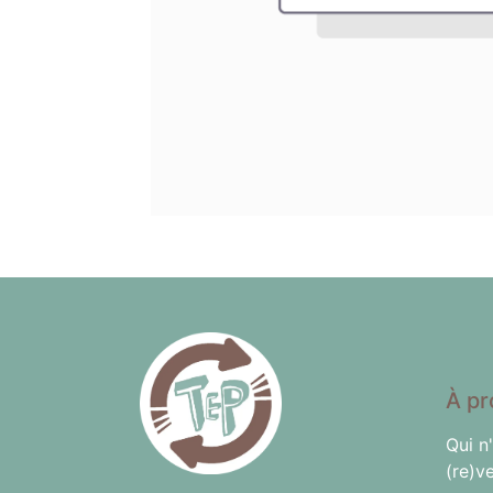
À pr
Qui n
(re)v