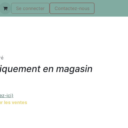
Se connecter
Contactez-nous
ré
niquement en magasin
ez-ici)
r les ventes