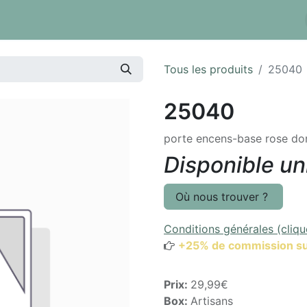
 tarifs
Réserver un box
Dépôt à la pièce
Inventaire
Tous les produits
25040
25040
porte encens-base rose do
Disponible u
Où nous trouver ?
Conditions générales (cliqu
+25% de commission su
Prix:
29,99€
Box:
Artisans