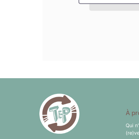
À pr
Qui n
(re)v