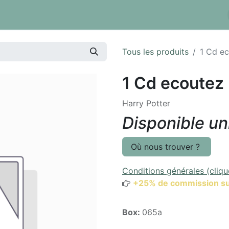
 tarifs
Réserver un box
Dépôt à la pièce
Inventaire
Tous les produits
1 Cd ec
1 Cd ecoutez 
Harry Potter
Disponible u
Où nous trouver ?
Conditions générales (cliqu
+25% de commission su
Box:
065a