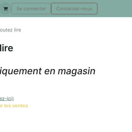
Se connecter
Contactez-nous
outez lire
lire
niquement en magasin
ez-ici)
r les ventes