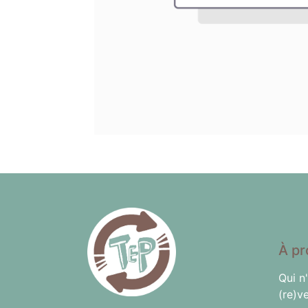
À pr
Qui n
(re)v