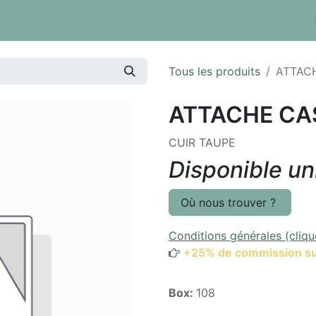
 tarifs
Réserver un box
Dépôt à la pièce
Inventaire
Tous les produits
ATTAC
ATTACHE CA
CUIR TAUPE
Disponible u
Où nous trouver ?
Conditions générales (cliqu
+25% de commission su
Box:
108