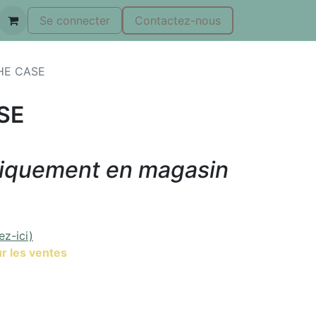
Se connecter
Contactez-nous
HE CASE
SE
niquement en magasin
ez-ici)
r les ventes