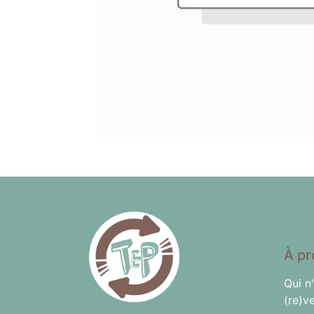
À pr
Qui n
(re)v