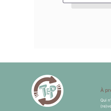
À pr
Qui n
(re)v