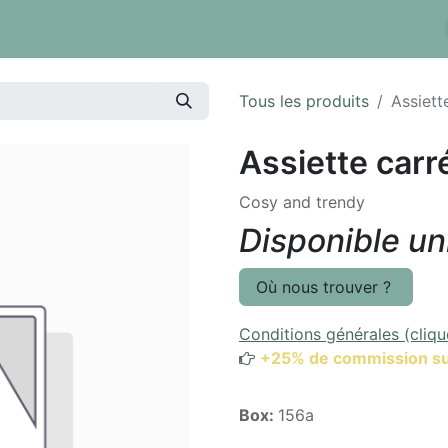
 tarifs
Réserver un box
Dépôt à la pièce
Inventaire
Tous les produits
Assiett
Assiette carr
Cosy and trendy
Disponible u
Où nous trouver ?
Conditions générales (cliqu
+25% de commission su
Box:
156a