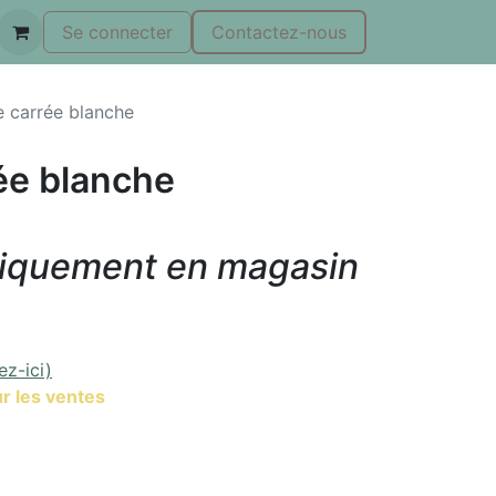
Se connecter
Contactez-nous
e carrée blanche
ée blanche
niquement en magasin
ez-ici)
r les ventes