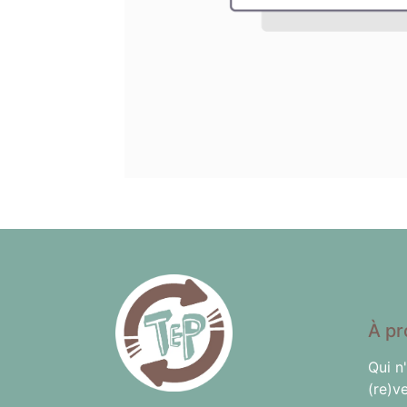
À pr
Qui n
(re)v