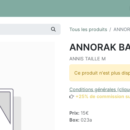
 tarifs
Réserver un box
Dépôt à la pièce
Inventaire
Tous les produits
ANNOR
ANNORAK BA
ANNIS TAILLE M
Ce produit n'est plus dis
Conditions générales (cliqu
+25% de commission su
Prix:
15€
Box:
023a