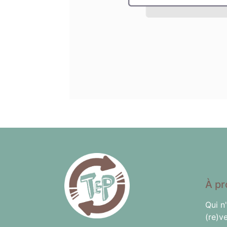
À pr
Qui n
(re)v