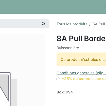
 tarifs
Réserver un box
Dépôt à la pièce
Inventaire
Tous les produits
8A Pull
8A Pull Bord
Buissonnière
Ce produit n'est plus dis
Conditions générales (cliqu
+25% de commission su
Box:
094