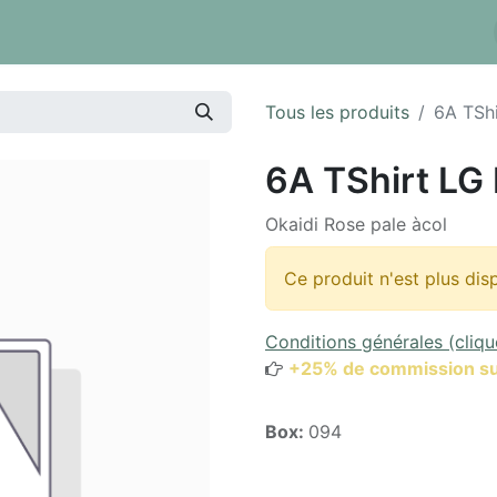
 tarifs
Réserver un box
Dépôt à la pièce
Inventaire
Tous les produits
6A TSh
6A TShirt LG
Okaidi Rose pale àcol
Ce produit n'est plus dis
Conditions générales (cliqu
+25% de commission su
Box:
094