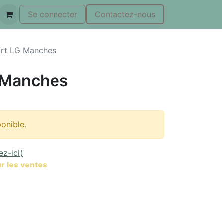
Se connecter
Contactez-nous
irt LG Manches
 Manches
ponible.
ez-ici)
r les ventes