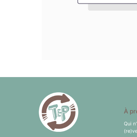
À pr
Qui n
(re)v