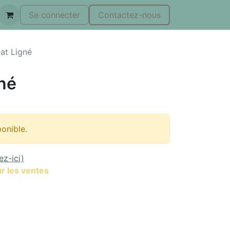
Se connecter
Contactez-nous
at Ligné
né
ponible.
ez-ici)
r les ventes