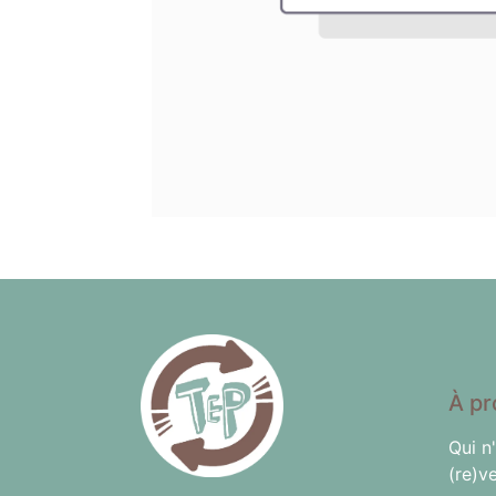
À pr
Qui n
(re)v