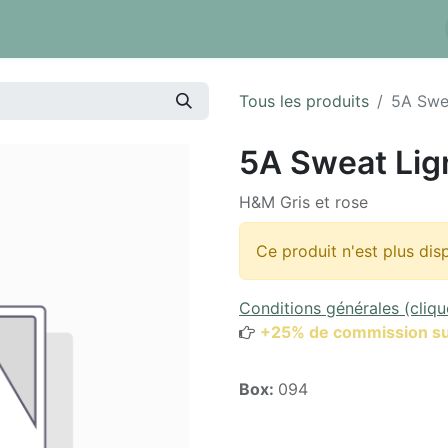
 tarifs
Réserver un box
Dépôt à la pièce
Inventaire
Tous les produits
5A Swe
5A Sweat Lig
H&M Gris et rose
Ce produit n'est plus dis
Conditions générales (cliqu
+25% de commission su
Box:
094