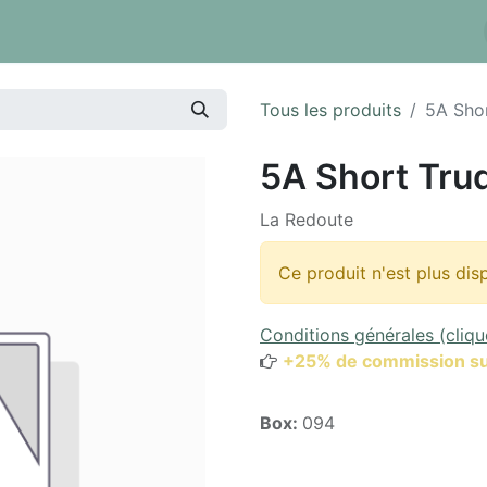
 tarifs
Réserver un box
Dépôt à la pièce
Inventaire
Tous les produits
5A Sho
5A Short Tru
La Redoute
Ce produit n'est plus dis
Conditions générales (cliqu
+25% de commission su
Box:
094