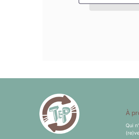
À pr
Qui n
(re)v