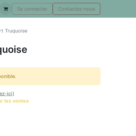
Se connecter
Contactez-nous
rt Truquoise
quoise
ponible.
ez-ici)
r les ventes