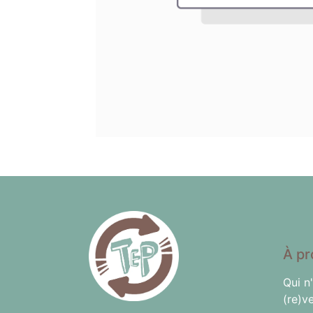
À pr
Qui n
(re)v