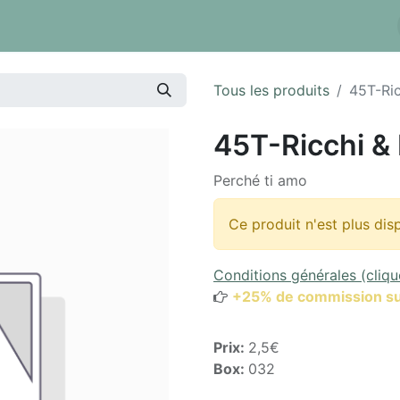
 tarifs
Réserver un box
Dépôt à la pièce
Inventaire
Tous les produits
45T-Ric
45T-Ricchi & 
Perché ti amo
Ce produit n'est plus dis
Conditions générales (cliqu
+25% de commission su
Prix:
2,5€
Box:
032