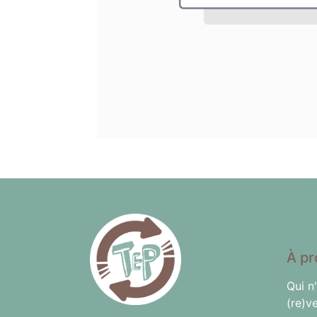
À pr
Qui n
(re)v