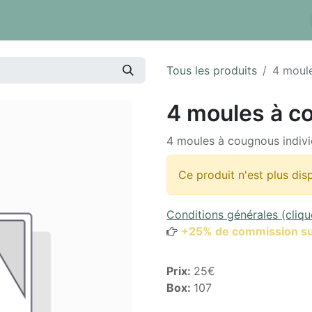
 tarifs
Réserver un box
Dépôt à la pièce
Inventaire
Tous les produits
4 moul
4 moules à c
4 moules à cougnous indivi
Ce produit n'est plus dis
Conditions générales (cliqu
+25% de commission su
Prix:
25€
Box:
107