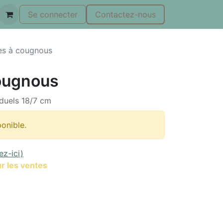
Se connecter
Contactez-nous
es à cougnous
ougnous
duels 18/7 cm
ponible.
ez-ici)
r les ventes