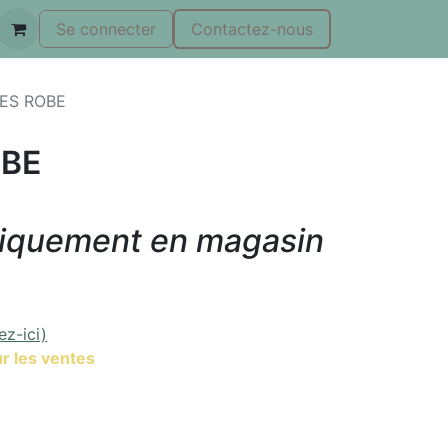
Se connecter
Contactez-nous
ES ROBE
OBE
niquement en magasin
ez-ici)
r les ventes