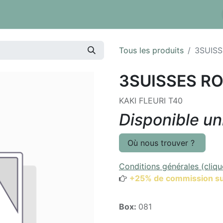
 tarifs
Réserver un box
Dépôt à la pièce
Inventaire
Tous les produits
3SUISS
3SUISSES R
KAKI FLEURI T40
Disponible u
Où nous trouver ?
Conditions générales (cliqu
+25% de commission su
Box:
081