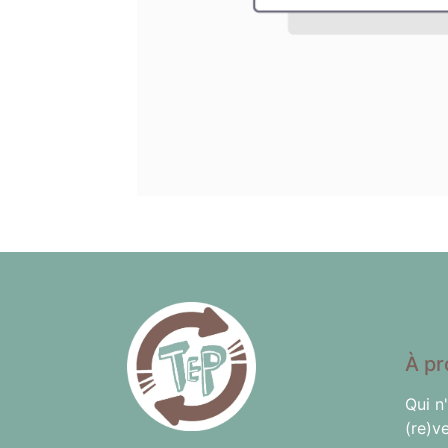
À pr
Qui n
(re)v