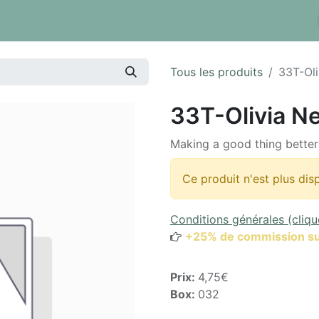
 tarifs
Réserver un box
Dépôt à la pièce
Inventaire
Tous les produits
33T-Ol
33T-Olivia N
Making a good thing better
Ce produit n'est plus dis
Conditions générales (cliqu
+25% de commission su
Prix:
4,75€
Box:
032