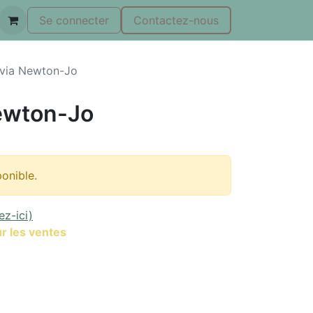
Se connecter
Contactez-nous
ivia Newton-Jo
ewton-Jo
ponible.
ez-ici)
r les ventes