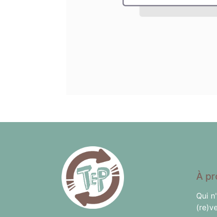
À pr
Qui n
(re)v