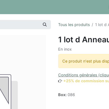
 tarifs
Réserver un box
Dépôt à la pièce
Inventaire
Tous les produits
1 lot d
1 lot d Annea
En inox
Ce produit n'est plus dis
Conditions générales (cliqu
+25% de commission su
Box:
086