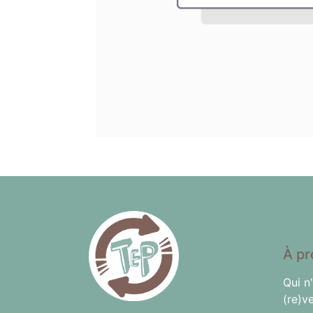
À pr
Qui n
(re)v