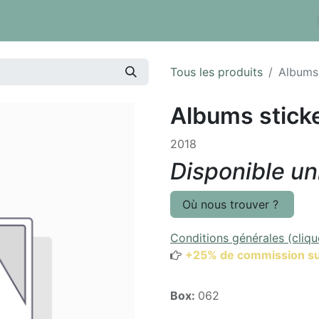
 tarifs
Réserver un box
Dépôt à la pièce
Inventaire
Tous les produits
Albums 
Albums sticke
2018
Disponible u
Où nous trouver ?
Conditions générales (cliqu
+25% de commission su
Box:
062