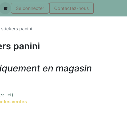
Se connecter
Contactez-nous
stickers panini
rs panini
niquement en magasin
ez-ici)
r les ventes