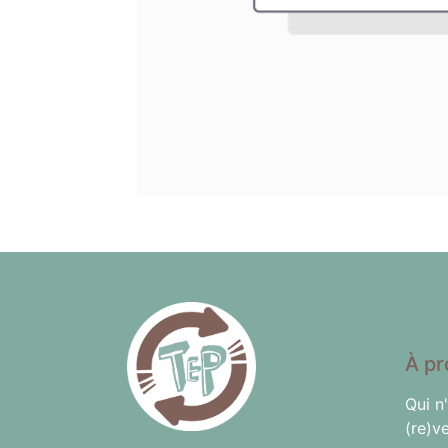
À pr
Qui n
(re)v